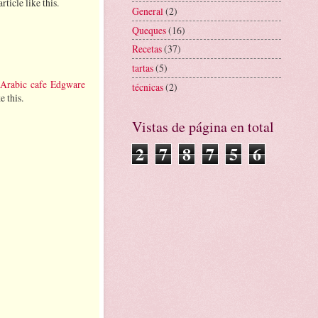
ticle like this.
General
(2)
Queques
(16)
Recetas
(37)
tartas
(5)
Arabic cafe Edgware
técnicas
(2)
e this.
Vistas de página en total
2
7
8
7
5
6