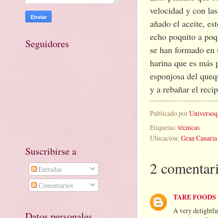
velocidad y con las
añado el aceite, est
echo poquito a poq
Seguidores
se han formado en 
harina que es más p
esponjosa del quequ
y a rebañar el re
Publicado por
Universoq
Etiquetas:
técnicas
Ubicación:
Gran Canaria
Suscribirse a
2 comentari
Entradas
Comentarios
TARE FOODS
A very delightful
Datos personales