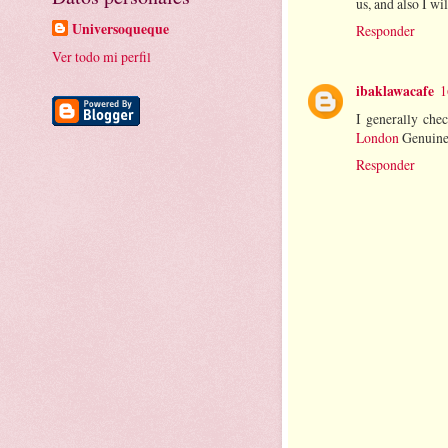
us, and also I wi
Universoqueque
Responder
Ver todo mi perfil
ibaklawacafe
1
I generally chec
London
Genuinely
Responder