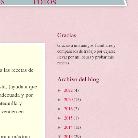
AS
FOTOS
Gracias
Gracias
a mis amigos, familiares y
compañeros de trabajo por dejarse
llevar por mi locura y probar mis
recetas.
s las recetas de
Archivo del blog
sta, (ayuda a que
2022
(4)
►
 adecuada y por
2020
(13)
►
tequilla y
2016
(2)
►
e venden en
2015
(1)
►
2014
(12)
►
dora a máxima
2013
(29)
▼