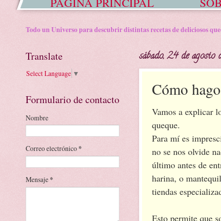
PÁGINA PRINCIPAL
SOB
Todo un Universo para descubrir distintas recetas de deliciosos que
Translate
sábado, 24 de agosto 
Select Language
▼
Cómo hago 
Formulario de contacto
Vamos a explicar lo
Nombre
queque.
Para mí es impresci
Correo electrónico
*
no se nos olvide na
último antes de ent
harina, o mantequil
Mensaje
*
tiendas especializa
Esto permite que s