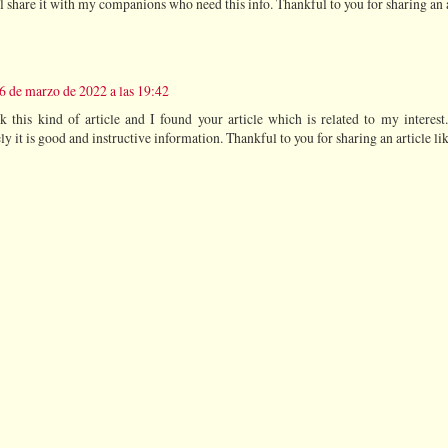
ll share it with my companions who need this info. Thankful to you for sharing an ar
6 de marzo de 2022 a las 19:42
k this kind of article and I found your article which is related to my interest.
 it is good and instructive information. Thankful to you for sharing an article lik